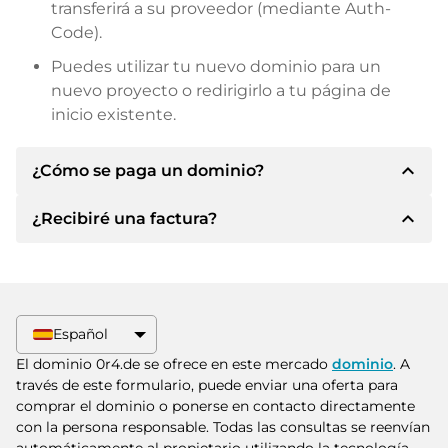
transferirá a su proveedor (mediante Auth-
Code).
Puedes utilizar tu nuevo dominio para un
nuevo proyecto o redirigirlo a tu página de
inicio existente.
expand_less
¿Cómo se paga un dominio?
expand_less
¿Recibiré una factura?
Tras llegar a un acuerdo, el propietario le
informará de los detalles del pago. A
continuación, el propietario le facilitará los datos
Sí, el vendedor le enviará la factura
bancarios SEPA y, si lo desea, también le ofrecerá
correspondiente. Para precios de compra
Paypal u otros métodos de pago.
superiores, también recibirá un contrato de
Español
compra adicional si lo solicita.
Indique siempre el nombre de dominio y el
El dominio 0r4.de se ofrece en este mercado
dominio
. A
número de factura al realizar la transferencia.
través de este formulario, puede enviar una oferta para
comprar el dominio o ponerse en contacto directamente
con la persona responsable. Todas las consultas se reenvían