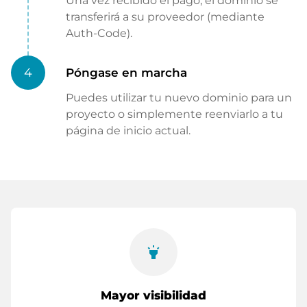
Una vez recibido el pago, el dominio se
transferirá a su proveedor (mediante
Auth-Code).
4
Póngase en marcha
Puedes utilizar tu nuevo dominio para un
proyecto o simplemente reenviarlo a tu
página de inicio actual.
highlight
Mayor visibilidad